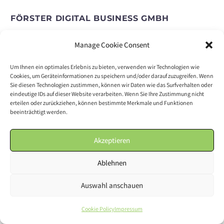
FÖRSTER DIGITAL BUSINESS GMBH
Neuer Zollhof 2 – Gehry-Bauten
Manage Cookie Consent
40221 Düsseldorf
Telefon: +49 (211) 54 24 71 77
Um Ihnen ein optimales Erlebnis zu bieten, verwenden wir Technologien wie
info@foerster-digital-business.de
Cookies, um Geräteinformationen zu speichern und/oder darauf zuzugreifen. Wenn
Sie diesen Technologien zustimmen, können wir Daten wie das Surfverhalten oder
eindeutige IDs auf dieser Website verarbeiten. Wenn Sie Ihre Zustimmung nicht
erteilen oder zurückziehen, können bestimmte Merkmale und Funktionen
beeinträchtigt werden.
Home
Akzeptieren
Unternehmen
Ablehnen
Standort
Impressum & Datenschutz
Auswahl anschauen
Cookie Policy
Impressum